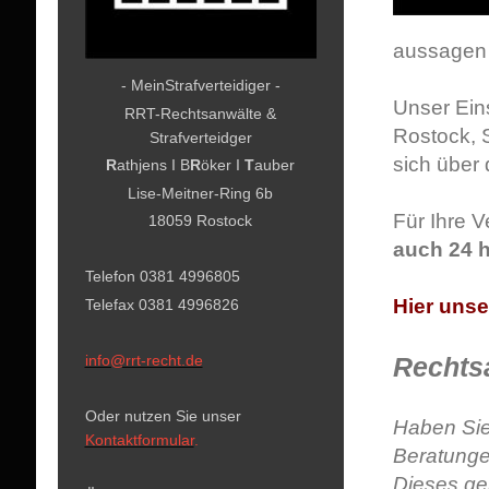
aussagen 
- MeinStrafverteidiger -
Unser Eins
RRT-Rechtsanwälte &
Rostock, 
Strafverteidger
sich über
R
athjens I B
R
öker I
T
auber
Lise-Meitner-Ring 6b
Für Ihre V
18059 Rostock
auch 24 
Telefon 0381 4996805
Hier uns
Telefax 0381 4996826
Rechts
info@rrt-recht.de
Oder nutzen Sie unser
Haben Sie 
Kontaktformular
.
Beratunge
Dieses ge