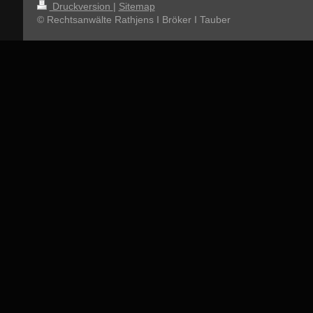
Druckversion
|
Sitemap
© Rechtsanwälte Rathjens I Bröker I Tauber