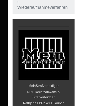
Wiederaufnahmeverfahren
- MeinStrafverteidiger -
RRT-Rechtsanwälte &
Strafverteidger
R
athjens I B
R
öker I
T
auber