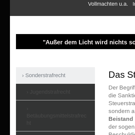
Vollmachten u.a.
"Außer dem Licht wird nichts so
Das St
Sonderstrafrecht
Der Begrif
Jugendstrafrecht
die Sankt
Steuerstra
sondern 
Betäubungsmittelstrafrec
Beistand 
ht
der sogen
Beschuldig